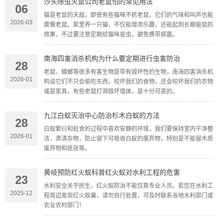
沙头除虫灭鼠公司老鼠怕的常见用法
06
猫是老鼠的天敌，即使有些猫咪不抓老鼠，它们的气味和叫声也能
2026-03
震慑老鼠。家里养一只猫，不仅能增添乐趣，还能起到长期驱鼠的
效果，不过要注意定期给猫咪驱虫，避免携带病菌。
南海四害消杀机构为什么要定期进行虫害防治
28
老鼠、蟑螂等很多有害生物是带有毁坏性的生物，南海四害消杀机
2026-01
构说它们不只会偷吃东西，咬坏我们的食物，还会咬坏我们的衣物
或是家具，有些老鼠打洞毁坏墙体，是十分可恶的。
九江白蚁灭治中心防治杉木白蚁的方法
28
白蚁繁衍和蛀食的过程中喜欢安静的环境，我们要保持室内干净整
2026-01
洁，肃清杂物，防止留下可吸收白蚁的废弃物，特别是不能留木质
废弃物和纸张等。
黄岐预防红火蚁科普红火蚁对水利工程的危害
23
水利安全关乎民生，红火蚁防治不能仅靠专业人员。若您在水利工
2025-12
程周边发现红火蚁巢，请勿自行处置，可及时联系当地水利部门或
农业农村部门！