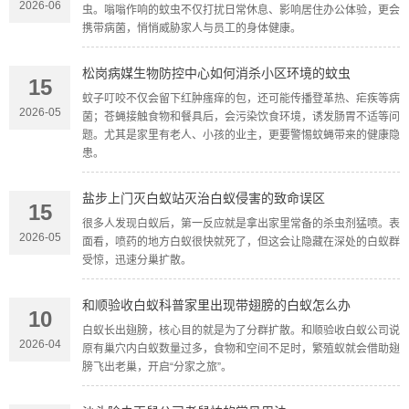
2026-06
虫。嗡嗡作响的蚊虫不仅打扰日常休息、影响居住办公体验，更会
携带病菌，悄悄威胁家人与员工的身体健康。
松岗病媒生物防控中心如何消杀小区环境的蚊虫
15
蚊子叮咬不仅会留下红肿瘙痒的包，还可能传播登革热、疟疾等病
2026-05
菌；苍蝇接触食物和餐具后，会污染饮食环境，诱发肠胃不适等问
题。尤其是家里有老人、小孩的业主，更要警惕蚊蝇带来的健康隐
患。
盐步上门灭白蚁站灭治白蚁侵害的致命误区
15
很多人发现白蚁后，第一反应就是拿出家里常备的杀虫剂猛喷。表
2026-05
面看，喷药的地方白蚁很快就死了，但这会让隐藏在深处的白蚁群
受惊，迅速分巢扩散。
和顺验收白蚁科普家里出现带翅膀的白蚁怎么办
10
白蚁长出翅膀，核心目的就是为了分群扩散。和顺验收白蚁公司说
2026-04
原有巢穴内白蚁数量过多，食物和空间不足时，繁殖蚁就会借助翅
膀飞出老巢，开启“分家之旅”。