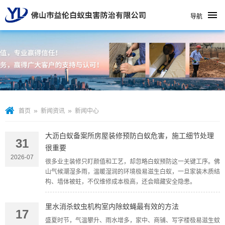
导航
»
»
首页
新闻资讯
新闻中心
大沥白蚁备案所房屋装修预防白蚁危害，施工细节处理
31
很重要
2026-07
很多业主装修只盯颜值和工艺，却忽略白蚁预防这一关键工序。佛
山气候潮湿多雨，温暖湿润的环境极易滋生白蚁，一旦家装木质结
构、墙体被蛀，不仅维修成本极高，还会暗藏安全隐患。
里水消杀蚊虫机构室内除蚊蝇最有效的方法
17
盛夏时节，气温攀升、雨水增多，家中、商铺、写字楼极易滋生蚊