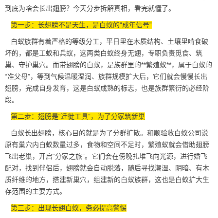
到底为啥会长出翅膀？今天分步拆解真相，看完就懂了。
第一步：长翅膀不是天生，是白蚁的“成年信号”
白蚁族群有着严格的等级分工，平日里在木质结构、土壤里啃食破
坏的，都是工蚁和兵蚁，这两类白蚁终身无翅，专职负责觅食、筑
巢、
守护巢穴
。而带翅膀的白蚁，是族群里的**繁殖蚁**，属于白蚁的
“准父母”，等到气候温暖湿润、族群规模扩大后，它们就会慢慢长出
翅膀，完成自身发育，这是白蚁成熟的标志，也是族群繁衍的必经阶
段。
第二步：翅膀是“迁徙工具”，为了分家筑新巢
白蚁长出翅膀，核心目的就是为了分群扩散。和顺验收白蚁公司说
原有巢穴内白蚁数量过多，食物和空间不足时，繁殖蚁就会借助翅膀
飞出老巢，开启“分家之旅”。它们会在傍晚扎堆飞向光源，进行婚飞
配对，找到伴侣后，翅膀就会自动脱落，随后寻找潮湿、阴暗、有木
质纤维的地方，搭建新巢穴，组建新的白蚁族群，这也是白蚁扩大生
存范围的主要方式。
第三步：出现长翅白蚁，务必提高警惕