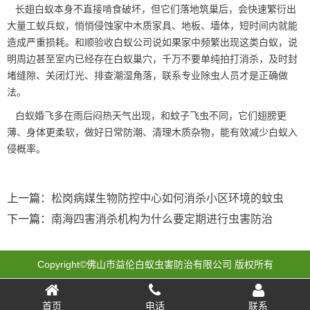
长翅白蚁本身不直接啃食破坏，但它们落地筑巢后，会快速繁衍出
大量
工蚁兵蚁
，悄悄侵蚀家中木质家具、地板、墙体，短时间内就能
造成严重损耗。和顺验收白蚁公司说如果家中频繁出现这类白蚁，说
明周边甚至室内已经存在白蚁巢穴，千万不要单纯
拍打消杀
，及时封
堵缝隙、关闭灯光、排查潮湿角落，联系专业除虫人员才是正确做
法。
白蚁婚飞多在雨后闷热天气出现，和蚊子飞虫不同，它们翅膀更
薄、身体更柔软，做好日常防潮、清理木质杂物，能有效减少白蚁入
侵概率。
上一篇：
松岗病媒生物防控中心如何消杀小区环境的蚊虫
下一篇：
南海四害消杀机构为什么要定期进行虫害防治
Copyright©佛山市益伦白蚁虫害防治有限公司 版权所有
首页
电话
联系