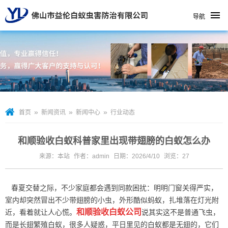
导航
»
»
»
首页
新闻资讯
新闻中心
行业动态
和顺验收白蚁科普家里出现带翅膀的白蚁怎么办
来源：本站
作者：admin
日期：2026/4/10
浏览：
27
春夏交替之际，不少家庭都会遇到同款困扰：明明门窗关得严实，
室内却突然冒出不少带翅膀的小虫，外形酷似蚂蚁，扎堆落在灯光附
和顺验收白蚁公司
近，看着就让人心慌。
说其实这不是普通飞虫，
而是长翅繁殖白蚁，很多人疑惑，平日里见的白蚁都是无翅的，它们