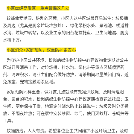
小区蚊蝇高发区，重点警惕这几处
蚊蝇偏爱潮湿、脏乱的环境，小区内这些区域最容易滋生：垃圾桶
及周边（尤其是厨余垃圾堆放处）、绿化带
积水处
、景观池、楼道排
水沟、垃圾中转站，以及业主家的阳台花盆托盘、卫生间地漏、厨房
水槽下方。
小区消杀+家庭预防，双重防护更安心
为守护小区公共环境，松岗病媒生物防控中心建议物业定期对公共
区域
开展消杀
工作，对垃圾桶、排水沟、绿化带等重点区域喷洒药
剂、清理积水，请业主们配合做好防护，消杀期间尽量关闭门窗，避
免孩童、宠物接触消杀区域。
家庭预防同样重要，做好这几点就能有效减少蚊蝇：及时清理阳
台、窗台的积水，松岗病媒生物防控中心建议定期检查花盆托盘；卫
生间、厨房保持干燥，地漏定时浇水防止
蚊蝇滋生
；垃圾及时分类投
放，不隔夜堆放；可在家中安装纱窗、纱门，使用灭蚊灯、苍蝇拍等
工具。
蚊蝇防治，人人有责。希望各位业主共同维护小区环境卫生，及时