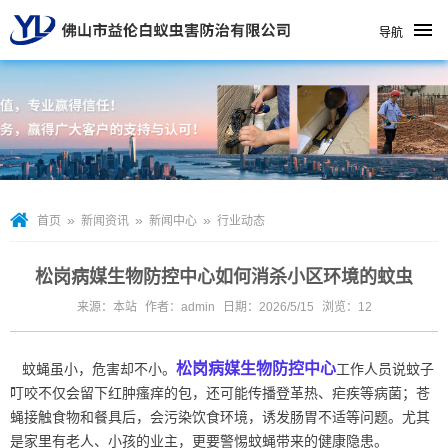
导航
»
»
»
首页
新闻资讯
新闻中心
行业动态
松岗病媒生物防控中心如何消杀小区环境的蚊虫
来源：本站
作者：admin
日期：2026/5/15
浏览：
12
松岗病媒生物防控中心
蚊蝇虽小，危害却不小。
工作人员说蚊子
叮咬不仅会留下红肿瘙痒的包，还可能传播登革热、疟疾等病菌；苍
蝇接触食物和餐具后，会污染饮食环境，诱发肠胃不适等问题。尤其
是家里有老人、小孩的业主，更要警惕蚊蝇带来的健康隐患。