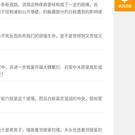
一条新道路。消弭这种疾病曾经构成了一定的困难。此
用于控制诸如公开墙壁、的躲藏部分的白蚁遭到的影响很
杀不死反而杀死我们的顽强生命，是不是觉得到又苦恼又
家中，并进一步筑巢开端大肆繁衍、对家中木质家具形成
呢？
于蚁穴就是这个道理。而且白蚁喜欢湿润的中央，假如家
由于是老房子，墙挨着邻居家的墙，木头也连着邻居家的