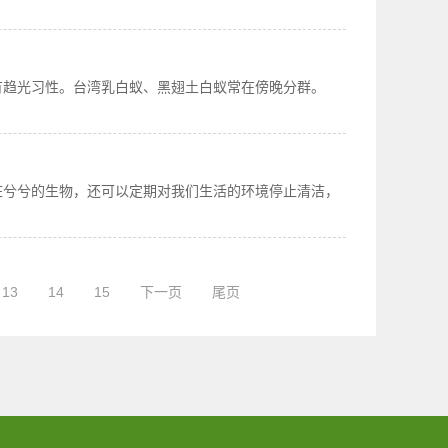
有趋光习性。台湾乳白蚁、黑翅土白蚁常在傍晚分群。
脏兮兮的生物，还可以定期对我们生活的环境停止清洁，
13
14
15
下一页
尾页