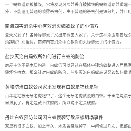
一旦蚂蚁道路被摧毁，它将发现风险并丢弃被摧毁的蚂蚁道路并重建
外，不能运用普通的喷雾杀虫剂，由于普通的杀虫剂是短效的，并且
小。
南海四害消杀中心有效消灭蟑螂蚊子的小偏方
夏天又到了！各种蟑螂蚊子又出来祸害大家了，关于这种杀虫剂曾经
烦躁呢？别担忧，南海四害消杀中心教你消灭蟑螂蚊子的小偏方。
盐步灭治白蚂蚁所如何进行白蚁的防治
房屋主体不是木质构造，白蚁仍可以经过在墙体中建筑蚁路进入居民
毁坏性啃食。那么针对白蚁的防治，盐步灭治白蚂蚁站说又该如何做
黄岐防治白蚁公司家里发现有白蚁是福还是祸
百年老宅被无牙老虎吃空了，这个无牙老虎就说的白蚁。千里之堤溃
里湿润了，肯定是藏不住财的，所以说不定会破财。
丹灶白蚁预防公司因白蚁侵袭导致屋檐坍塌事件
家里有很多白蚁，加上年久，木质曾经烂掉了，中间修过几次，但都