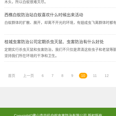
木头，所以白蚁很难灭尽。
西樵白蚁防治站白蚁喜欢什么时候出来活动
白蚁群体的扩散、展开，却离不开光的环境，有翅成虫飞离群体时都
桂城虫害防治公司定期杀虫灭鼠、虫害防治有什么好处
定期实行杀虫灭鼠和虫害防治，我们不只仅是肃清这些虫子和老鼠等
坚持我们所在环境的干净和卫生。
首页
上一页
6
7
8
9
10
11
12
Copyright©佛山市益伦白蚁虫害防治有限公司 版权所有