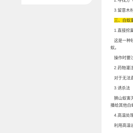
2.寻找分
3.留意木
三、白蚁
1.直接挖
这是一种较
蚁。
操作时要注
2.药物灌
对于无法直
3.诱杀法
狮山蚁害灭
播
给其他白
4.高温处
利用高温设