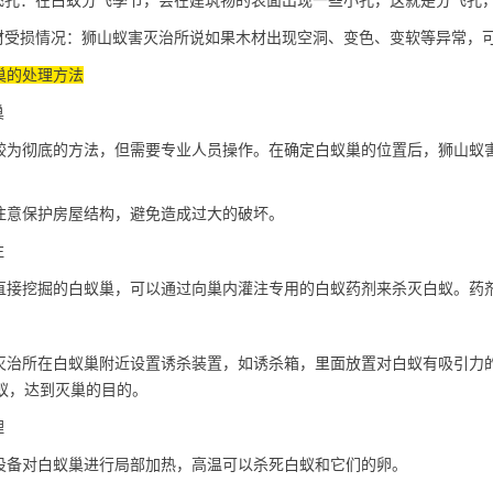
飞孔：在白蚁分飞季节，会在建筑物的表面出现一些小孔，这就是分飞孔
材受损情况：狮山蚁害灭治所说如果木材出现空洞、变色、变软等异常，
巢的处理方法
巢
为彻底的方法，但需要专业人员操作。在确定
白蚁巢
的位置后，狮山蚁
意保护房屋结构，避免造成过大的破坏。
注
接挖掘的白蚁巢，可以通过向巢内灌注专用的白蚁药剂来杀灭白蚁。药
治所在白蚁巢附近设置诱杀装置，如诱杀箱，里面放置对白蚁有吸引力
蚁，达到灭巢的目的。
理
备对白蚁巢进行局部加热，高温可以
杀死白蚁
和它们的卵。