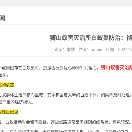
闻
狮山蚁害灭治所白蚁巢防治：
来源：本站
作者：admin
日期：2024/7/
狮山蚁害灭治
或周围存在白蚁巢时，您是否感到忧心忡忡？别担心，
困扰。
巢的危害
蚁群体生活的核心区域，其中包含着大量的白蚁个体。如果不及时处理
成严重的经济损失。
发现白蚁巢
路：白蚁活动时会留下蚁路，这些蚁路通常呈不规则的线条状，颜色较深